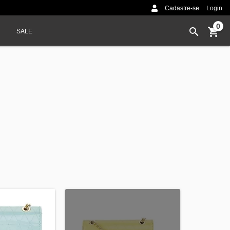
Cadastre-se
Login
0
SALE