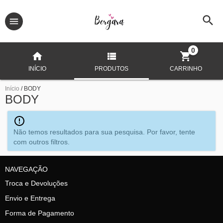
0
INÍCIO
PRODUTOS
CARRINHO
Início
/
BODY
BODY
Não temos resultados para sua pesquisa. Por favor, tente
com outros filtros.
NAVEGAÇÃO
Troca e Devoluções
Envio e Entrega
Forma de Pagamento