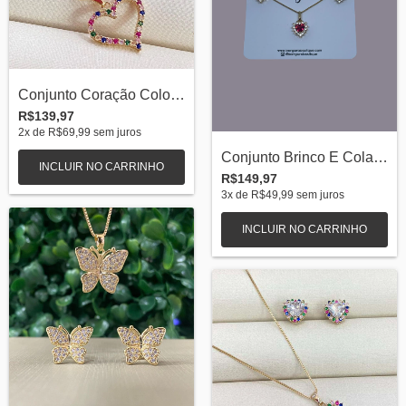
Conjunto Coração Colors Banhada a Ouro 1...
R$139,97
2
x de
R$69,99
sem juros
Conjunto Brinco E Colar Coração Rubi Ban...
INCLUIR NO CARRINHO
R$149,97
3
x de
R$49,99
sem juros