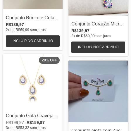
Conjunto Brinco e Colar Borboleta com Zi...
Conjunto Coração Micro Zircônias Colorid...
R$139,97
2
x de
R$69,99
sem juros
R$139,97
2
x de
R$69,99
sem juros
20
%
OFF
Conjunto Gota Cravejado Banhada A Ouro 1...
R$199,97
R$159,97
3
x de
R$53,32
sem juros
Conjunto Gota com Zirconia Banhada A Our...