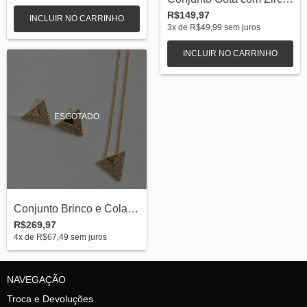
R$149,97
3
x de
R$49,99
sem juros
INCLUIR NO CARRINHO
ESGOTADO
Conjunto Brinco e Colar Triangulo com Zi...
R$269,97
4
x de
R$67,49
sem juros
NAVEGAÇÃO
Troca e Devoluções