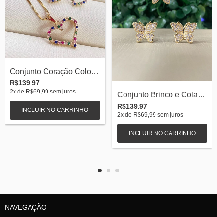
Conjunto Coração Colors Banhada a Ouro 1...
R$139,97
2
x de
R$69,99
sem juros
Conjunto Brinco e Colar Borboleta com Zi...
R$139,97
INCLUIR NO CARRINHO
2
x de
R$69,99
sem juros
NAVEGAÇÃO