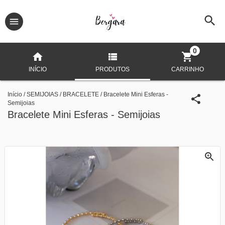
0
INÍCIO
PRODUTOS
CARRINHO
Início
/
SEMIJOIAS
/
BRACELETE
/
Bracelete Mini Esferas -
Semijoias
Bracelete Mini Esferas - Semijoias